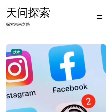
跳
天问探索
转
到
内
探索未来之路
容
技术