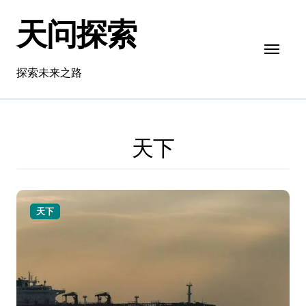
跳
天问探索
转
到
内
容
探索未来之路
天下
天下