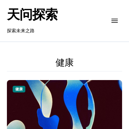
跳
天问探索
转
到
内
容
探索未来之路
健康
健康