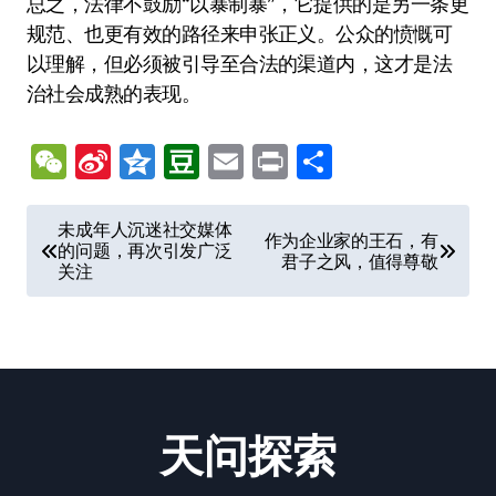
总之，法律不鼓励“以暴制暴”，它提供的是另一条更
规范、也更有效的路径来申张正义。公众的愤慨可
以理解，但必须被引导至合法的渠道内，这才是法
治社会成熟的表现。
WeChat
Sina
Qzone
Douban
Email
Print
分
Weibo
享
文
未成年人沉迷社交媒体
作为企业家的王石，有
的问题，再次引发广泛
章
君子之风，值得尊敬
关注
导
航
天问探索