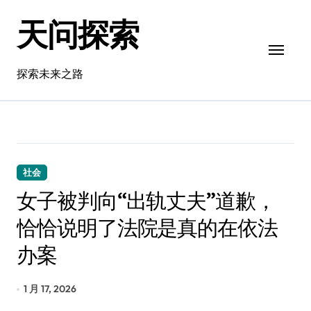
跳
天问探索
转
到
内
容
探索未来之路
社会
女子被判向“出轨丈夫”道歉，
恰恰说明了法院是真的在依法
办案
1 月 17, 2026