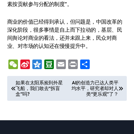
素按贡献参与分配的制度”。
商业的价值已经得到承认，但问题是，中国改革的
深化阶段，很多事情是自上而下拉动的，基层、民
间舆论对商业的看法，还并未跟上来，民众对商
业、对市场的认知还在慢慢提升中。
WeChat
Sina
Qzone
Douban
Email
Print
分
Weibo
享
文
如果在太阳系捡到外星
AI的创造力已达人类平
飞船，我们敢去“拆盲
均水平，研究者却对人
章
盒”吗?
类“更乐观”了？
导
航