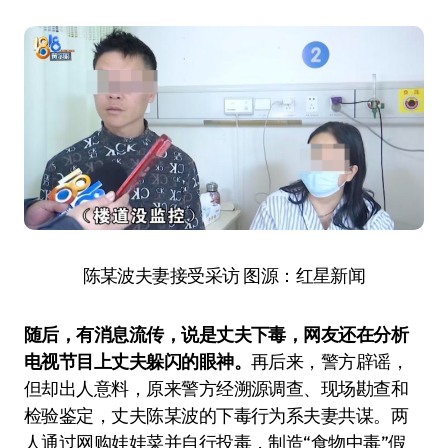
陈某波夫妻接受采访 图源：红星新闻
随后，有消息流传，说是丈夫下毒，网友还在分析
电视节目上丈夫躲闪的眼神。
再后来，警方辟谣，
但却出人意料，原来警方经溯源调查、现场勘查和
检验鉴定，‌丈夫陈某波的下毒行为系夫妻共谋‌。两
人通过网购娃娃菜并自行投毒，制造“食物中毒”假