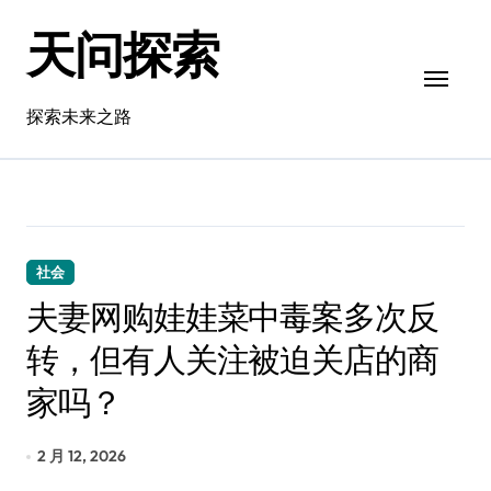
跳
天问探索
转
到
内
容
探索未来之路
社会
夫妻网购娃娃菜中毒案多次反
转，但有人关注被迫关店的商
家吗？
2 月 12, 2026