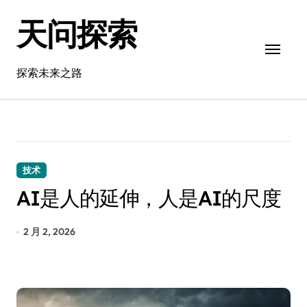
跳
天问探索
转
到
内
容
探索未来之路
技术
AI是人的延伸，人是AI的尺度
2 月 2, 2026