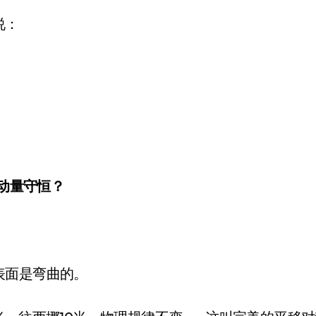
说：
”动量守恒？
表面是弯曲的。