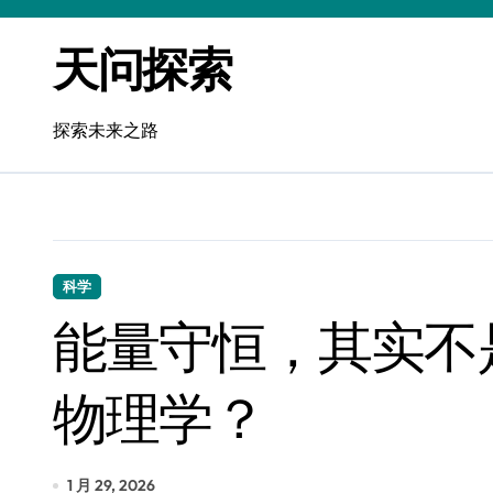
跳
转
天问探索
到
内
容
探索未来之路
科学
能量守恒，其实不
物理学？
1 月 29, 2026