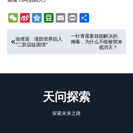
WeChat
Sina
Qzone
Douban
Email
Print
分
Weibo
享
文
一针青霉素就能解决的
张维迎：谨防世界陷入
梅毒，为什么不能被彻
章
“二阶囚徒困境”
底消灭？
导
航
天问探索
探索未来之路