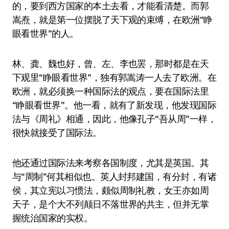
的，要到西方国家的本土去看，才能看清楚。而郭
嵩焘，就是第一位摆脱了天下观的束缚，在欧洲“睁
眼看世界”的人。
林、龚、魏也好，曾、左、李也罢，那时都是在天
下观里“睁眼看世界”，独有郭嵩涛一人去了欧洲。在
欧洲，就必须换一种国际法的观点，要在国际法里
“睁眼看世界”。他一看，就有了新发现，他发现国际
法与《周礼》相通，因此，他像孔子“吾从周”一样，
很快就接受了国际法。
他还通过国际法来考察各国制度，尤其是英国。其
与“周制”何其相似也。英人封邦建国，有分封，有诸
侯，其立宪以习惯法，颇似周制礼教，女王亦如周
天子，是个大不列颠日不落世界的共主，但并无掌
握统治国家的实权。