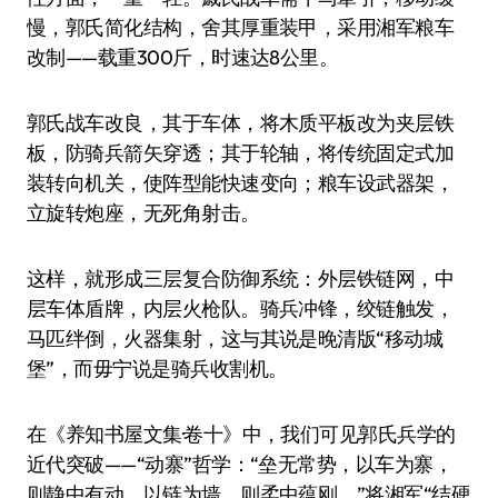
慢，郭氏简化结构，舍其厚重装甲，采用湘军粮车
改制——载重300斤，时速达8公里。
郭氏战车改良，其于车体，将木质平板改为夹层铁
板，防骑兵箭矢穿透；其于轮轴，将传统固定式加
装转向机关，使阵型能快速变向；粮车设武器架，
立旋转炮座，无死角射击。
这样，就形成三层复合防御系统：外层铁链网，中
层车体盾牌，内层火枪队。骑兵冲锋，绞链触发，
马匹绊倒，火器集射，这与其说是晚清版“移动城
堡”，而毋宁说是骑兵收割机。
在《养知书屋文集·卷十》中，我们可见郭氏兵学的
近代突破——“动寨”哲学：“垒无常势，以车为寨，
则静中有动，以链为墙，则柔中蕴刚。”将湘军“结硬