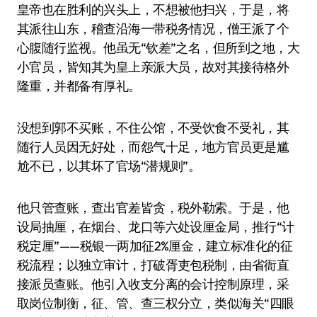
皇帝也在胜利的兴头上，不想被他扫兴，于是，将
其派往山东，稽查沿海一带税务情况，僧王派了个
心腹随行监视。他虽无“钦差”之名，但所到之地，大
小官员，皆知其为皇上亲派大员，故对其接待格外
隆重，并都备有厚礼。
没想到郭不买账，不住公馆，不受饮食不受礼，其
随行人员因无好处，而怨气十足，地方官员更是尴
尬不已，以其坏了官场“潜规则”。
他只管查账，查出官差皆贪，税外勒索。于是，他
设局抽厘，在烟台、龙口等六处设厘金局，推行“计
税定厘”——税银一两加征2%厘金，建立标准化的征
税流程；以独立审计，打破胥吏包税制，由省衙直
接派员查账。他引入收支分离的会计控制原理，采
取岗位制衡，征、管、查三权分立，类似海关“四眼