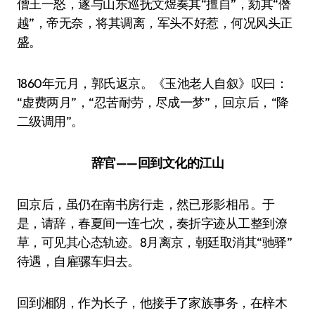
僧王一怒，遂与山东巡抚文煜奏其“擅自”，劾其“僭
越”，帝无奈，将其调离，军头不好惹，何况风头正
盛。
1860年元月，郭氏返京。《玉池老人自叙》叹曰：
“虚费两月”，“忍苦耐劳，尽成一梦”，回京后，“降
二级调用”。
辞官——回到文化的江山
回京后，虽仍在南书房行走，然已形影相吊。于
是，请辞，春夏间一连七次，奏折字迹从工整到潦
草，可见其心态轨迹。8月离京，朝廷取消其“驰驿”
待遇，自雇骡车归去。
回到湘阴，作为长子，他接手了家族事务，在梓木