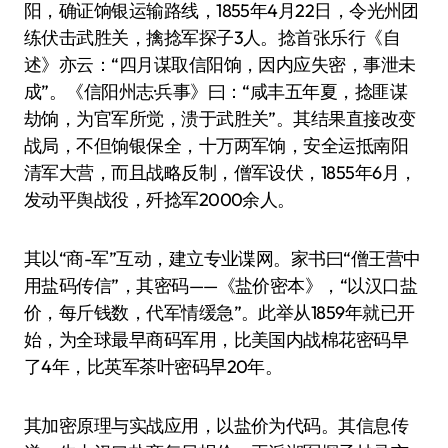
阳，确证饷银运输路线，1855年4月22日，令光州团
练伏击武胜关，擒捻军探子3人。捻首张乐行《自
述》亦云：“四月谋取信阳饷，因内应失密，事泄未
成”。《信阳州志·兵事》曰：“咸丰五年夏，捻匪谋
劫饷，为官军所觉，溃于武胜关”。其结果直接改变
战局，不但饷银保全，十万两军饷，安全运抵南阳
清军大营，而且战略反制，僧军设伏，1855年6月，
发动平舆战役，歼捻军2000余人。
其以“商-军”互动，建立专业谍网。家书曰“僧王营中
用盐码传信”，其密码——《盐价密本》，“以汉口盐
价，每斤钱数，代军情缓急”。此举从1859年就已开
始，为全球最早商码军用，比美国内战棉花密码早
了4年，比英军茶叶密码早20年。
其加密原理与实战应用，以盐价为代码。其信息传