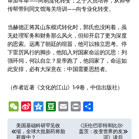
审加年审——向制度化转变；之于人员培养，从师爷
传帮带到同文馆海关培训——向专业化转变。
当赫德正将其山东模式转化时，郭氏也没闲着，虽
无处理军务和财务那么风火，但却开启了更为深度
的思索。远离了朝廷的喧嚣，他可以独立思考。停
下雷厉风行的脚步，他陷入对国家命运的沉思：列
强环伺，何以自立？皇帝跑了，他回家了，命运如
此安排，必有大深意在：中国需要思想者。
（作者近著《文化的江山》1-9卷，中信出版社）
WeChat
Sina
Qzone
Douban
Email
Print
分
Weibo
享
文
美国基础科研罕见收
《沃伦·巴菲特和比尔·
缩，全球大批新药将胎
盖茨：改变世界的友
章
死腹中？
谊》读后