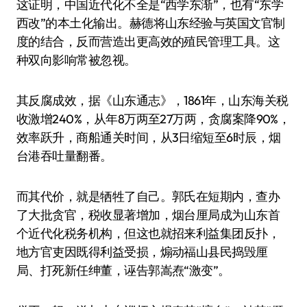
这证明，中国近代化不全是“西学东渐”，也有“东学
西改”的本土化输出。赫德将山东经验与英国文官制
度的结合，反而营造出更高效的殖民管理工具。这
种双向影响常被忽视。
其反腐成效，据《山东通志》，1861年，山东海关税
收激增240%，从年8万两至27万两，贪腐案降90%，
效率跃升，商船通关时间，从3日缩短至6时辰，烟
台港吞吐量翻番。
而其代价，就是牺牲了自己。郭氏在短期内，查办
了大批贪官，税收显著增加，烟台厘局成为山东首
个近代化税务机构，但这也就招来利益集团反扑，
地方官吏因既得利益受损，煽动福山县民捣毁厘
局、打死新任绅董，诬告郭嵩焘“激变”。