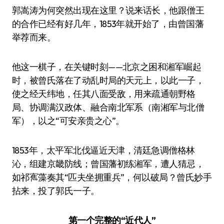
郭嵩涛为何突然出现在这里？说来话长，他跟僧王
的合作已经有好几年，1853年就开始了，由曾国藩
举荐而来。
他这一棋子，在关键时刻——北京之困和湘军崛起
时，被曾氏落在了动乱时局的天元上，以此一子，
使之经天纬地，任其八面受敌，用来疏通朝野格
局、协调满汉政体、融合南北军系（南湘军与北僧
军），以之“可安亲贵之心”。
1853年，太平军北伐逼近天津，清廷急调僧格林
沁，组建京畿防线；曾国藩初练湘军，遭人猜忌，
如祁寯藻奏其“匹夫坐拥重兵”，何以破局？曾氏妙手
拈来，投了郭氏一子。
第一个完整的“近代人”