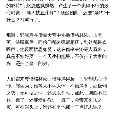
的鸦片”，悠悠然飘飘然，产生了一个爽得不行的致
命幻觉：“洋人技止此耳”！既然如此，还要“条约”干
什么？打就行了。
那时，郭嵩焘在僧军大营中协助僧格林沁。击溃
英、法联军后，同僚们都来弹冠相庆，到处都是欢
呼声，他反而忧思如焚，这在僧格林沁等人看来，
真是不知好歹，一个天生扫把星，不仅扫了大家的
兴，还扫了皇上的兴。
人们都来夸僧格林沁，僧洋洋得意，而郭却忧心忡
忡。郭认为，僧等人不识大体，不谙洋务，处极弱
之势，无可据之理，还思以诈胜，如此，则胜不如
败。败了，还能受到教训。胜了，会带来灭顶之
灾。可在兴头上，谁还在乎他那一丁点忧思呢？