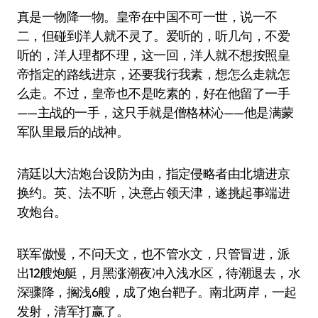
真是一物降一物。皇帝在中国不可一世，说一不
二，但碰到洋人就不灵了。爱听的，听几句，不爱
听的，洋人理都不理，这一回，洋人就不想按照皇
帝指定的路线进京，还要我行我素，想怎么走就怎
么走。不过，皇帝也不是吃素的，好在他留了一手
——主战的一手，这只手就是僧格林沁——他是满蒙
军队里最后的战神。
清廷以大沽炮台设防为由，指定侵略者由北塘进京
换约。英、法不听，决意占领天津，遂挑起事端进
攻炮台。
联军傲慢，不问天文，也不管水文，只管冒进，派
出12艘炮艇，月黑涨潮夜冲入浅水区，待潮退去，水
深骤降，搁浅6艘，成了炮台靶子。南北两岸，一起
发射，清军打赢了。