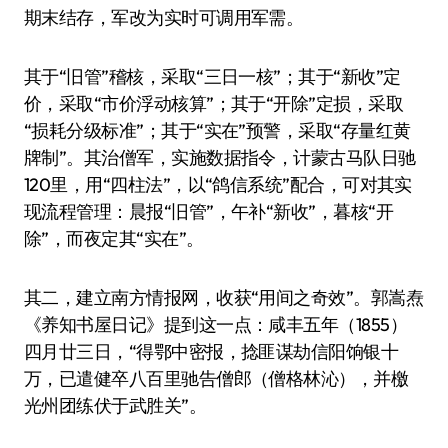
期末结存，军改为实时可调用军需。
其于“旧管”稽核，采取“三日一核”；其于“新收”定
价，采取“市价浮动核算”；其于“开除”定损，采取
“损耗分级标准”；其于“实在”预警，采取“存量红黄
牌制”。其治僧军，实施数据指令，计蒙古马队日驰
120里，用“四柱法”，以“鸽信系统”配合，可对其实
现流程管理：晨报“旧管”，午补“新收”，暮核“开
除”，而夜定其“实在”。
其二，建立南方情报网，收获“用间之奇效”。郭嵩焘
《养知书屋日记》提到这一点：咸丰五年（1855）
四月廿三日，“得鄂中密报，捻匪谋劫信阳饷银十
万，已遣健卒八百里驰告僧郎（僧格林沁），并檄
光州团练伏于武胜关”。