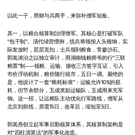
以此一子，用财与兵两手，来弥补僧军短板。
其一，以粮台核算制治理僧军。其核心是打破军队
“包干制”。清代绿营惯例，统兵将领按人头领饷，实
际发放时，层层克扣，士兵领到粮食，常掺沙石。
郭嵩涛治之以独立审计，用湖南钱粮师爷的行“三联
粮票”制——领粮、运输、接收三方签字互证，引入
市价浮动机制，粮价随行就市，五日一调。最绝的
是，他设计了一套“粮耗标准”：运输允许10%的损
耗，但节余部分，五成奖励运输队，五成用来充军
饷。这一招，让运粮队主动优化行军路线，僧军从
北京到前线，原需15日，改革后，缩短至5日。
郭嵩焘创立起军事后勤核算体系，其核算制架构是
对“四柱清算法”的军事化改造。