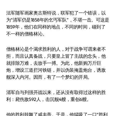
法军随军画家奥古斯特说，联军犯了一个错误，以
为“清军仍是1858年的乞丐军队”，不堪一击。可这是
1859年，他们在同样的地点，不同的时间，碰到了
不一样的僧格林沁。
僧格林沁是个渴求胜利的人，对于战争可谓来者不
拒，而且认真备战，只要皇上冒了主战的念头，他
就排除万难，去放手一搏。为此，他新购万斤巨
炮，增设三道拦河铁链，并以伪装掩盖炮台，诱敌
舰深入内河。因而，有了一个梦幻的开局。
清军自与列强开战以来，还从没有取得过这样的胜
利：毙伤敌592人，击沉舰4艘，重创6艘。
他的胜利鼓舞了咸丰帝。于是，他猛吸了一口“胜利