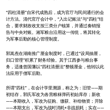
“四柱清册”自宋代成熟后，成为官厅与民间通行的会
计方法。清代官厅会计中，“入出记账法”与“四柱”结
合，要求财政收支按三类分户核算，并通过奏销报
告与中央对账。湘军粮台沿用这一传统，将其转化
为军事后勤的核心管理制度。
郭嵩焘在湖南推广厘金制度时，已通过“设局抽厘，
归口管理”积累了财务经验。其于江西参与粮台事
务，适逢曾国藩以“四柱清册法”整顿厘金，他转以此
法应用于僧军后勤。
所谓“四柱”，在会计学里溯源，称之为：旧管——期
初结存，郭氏军改为各营粮秣弹药初始库存；新收
——本期收入，军改为征购、缴获、补给物资；开除
——本期支出，军改为战时消耗+非战损耗；实在——