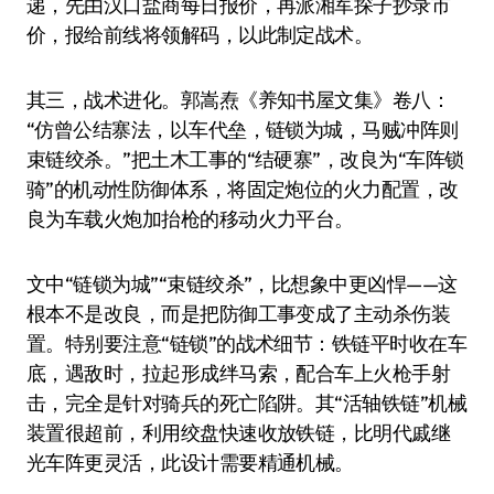
递，先由汉口盐商每日报价，再派湘军探子抄录市
价，报给前线将领解码，以此制定战术。
其三，战术进化。郭嵩焘《养知书屋文集》卷八：
“仿曾公结寨法，以车代垒，链锁为城，马贼冲阵则
束链绞杀。”把土木工事的“结硬寨”，改良为“车阵锁
骑”的机动性防御体系，将固定炮位的火力配置，改
良为车载火炮加抬枪的移动火力平台。
文中“链锁为城”“束链绞杀”，比想象中更凶悍——这
根本不是改良，而是把防御工事变成了主动杀伤装
置。特别要注意“链锁”的战术细节：铁链平时收在车
底，遇敌时，拉起形成绊马索，配合车上火枪手射
击，完全是针对骑兵的死亡陷阱。其“活轴铁链”机械
装置很超前，利用绞盘快速收放铁链，比明代戚继
光车阵更灵活，此设计需要精通机械。