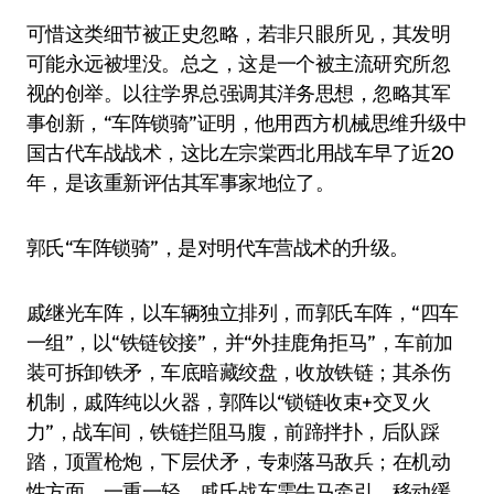
可惜这类细节被正史忽略，若非只眼所见，其发明
可能永远被埋没。总之，这是一个被主流研究所忽
视的创举。以往学界总强调其洋务思想，忽略其军
事创新，“车阵锁骑”证明，他用西方机械思维升级中
国古代车战战术，这比左宗棠西北用战车早了近20
年，是该重新评估其军事家地位了。
郭氏“车阵锁骑”，是对明代车营战术的升级。
戚继光车阵，以车辆独立排列，而郭氏车阵，“四车
一组”，以“铁链铰接”，并“外挂鹿角拒马”，车前加
装可拆卸铁矛，车底暗藏绞盘，收放铁链；其杀伤
机制，戚阵纯以火器，郭阵以“锁链收束+交叉火
力”，战车间，铁链拦阻马腹，前蹄拌扑，后队踩
踏，顶置枪炮，下层伏矛，专刺落马敌兵；在机动
性方面，一重一轻。戚氏战车需牛马牵引，移动缓