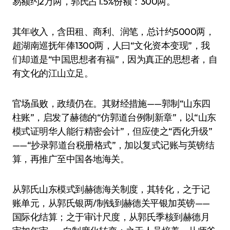
易额约2万两，郭氏占1.5%份额：300两。
其年收入，含田租、商利、润笔，总计约5000两，
超湖南巡抚年俸1300两，人曰“文化资本变现”，我
们却道是“中国思想者有福”，因为真正的思想者，自
有文化的江山立足。
官场虽败，政绩仍在。其财经措施——郭制“山东四
柱账”，启发了赫德的“仿郭道台例制新章”，以“山东
模式证明华人能行精密会计”，但应使之“西化升级”
——“抄录郭道台税册格式”，加以复式记账与英镑结
算，再推广至中国各地海关。
从郭氏山东模式到赫德海关制度，其转化，之于记
账单元，从郭氏银两/制钱到赫德关平银加英镑——
国际化结算；之于审计尺度，从郭氏季核到赫德月