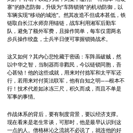
寨”的静态防御，升级为“车阵锁骑”的机动防御，以
车辆实现“移动的城池”。然其改造不但成本甚低，铁
链取自长江水师弃用锚链，战车利用湘军后勤车
队，避免了额外军费，且操作简单，每车仅需两名
步兵操作绞盘，士兵半日便可掌握锁骑战术。
这又如何？其内心悲怆藏于密函：车阵虽破贼，然
以中华之智，当制器而非戮民，今以链锁同胞，吾
心甚恸！他的这些成就，用来对付捻军和太平军还
行，若用来对付英法联军，他有自知之明——根本不
行！技术代差如冰冻三尺，积久而成，而且不单是
军事的事情。
作战体系的背后，要有制度背景，要以经济支撑。
现在看来是老生常谈，可那时，他是最早认识到这
一点的人。僧格林沁之流就不必说了，就连他的好