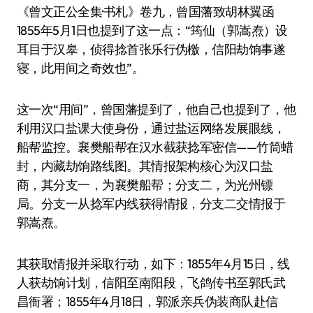
《曾文正公全集·书札》卷九，曾国藩致胡林翼函
1855年5月1日也提到了这一点：“筠仙（郭嵩焘）设
耳目于汉皋，侦得捻首张乐行伪檄，信阳劫饷事遂
寝，此用间之奇效也”。
这一次“用间”，曾国藩提到了，他自己也提到了，他
利用汉口盐课大使身份，通过盐运网络发展眼线，
船帮监控。襄樊船帮在汉水截获捻军密信——竹筒蜡
封，内藏劫饷路线图。其情报架构核心为汉口盐
商，其分支一，为襄樊船帮；分支二，为光州镖
局。分支一从捻军内线获得情报，分支二交情报于
郭嵩焘。
其获取情报并采取行动，如下：1855年4月15日，线
人获劫饷计划，信阳至南阳段，飞鸽传书至郭氏武
昌衙署；1855年4月18日，郭派亲兵伪装商队赴信