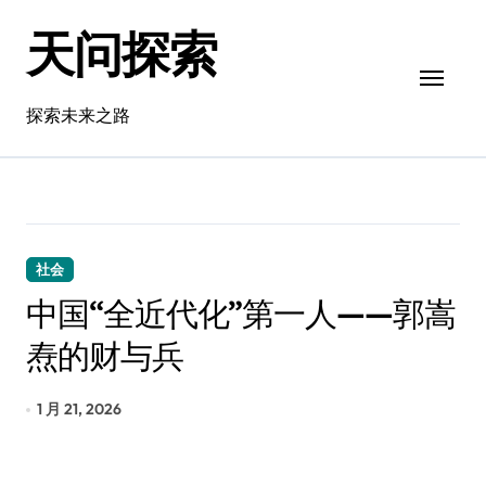
跳
天问探索
转
到
内
容
探索未来之路
社会
中国“全近代化”第一人——郭嵩
焘的财与兵
1 月 21, 2026