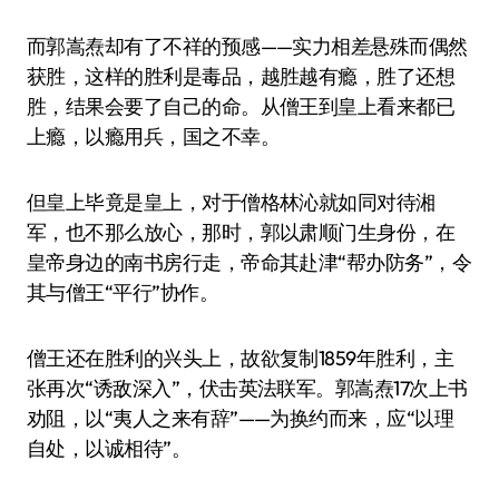
而郭嵩焘却有了不祥的预感——实力相差悬殊而偶然
获胜，这样的胜利是毒品，越胜越有瘾，胜了还想
胜，结果会要了自己的命。从僧王到皇上看来都已
上瘾，以瘾用兵，国之不幸。
但皇上毕竟是皇上，对于僧格林沁就如同对待湘
军，也不那么放心，那时，郭以肃顺门生身份，在
皇帝身边的南书房行走，帝命其赴津“帮办防务”，令
其与僧王“平行”协作。
僧王还在胜利的兴头上，故欲复制1859年胜利，主
张再次“诱敌深入”，伏击英法联军。郭嵩焘17次上书
劝阻，以“夷人之来有辞”——为换约而来，应“以理
自处，以诚相待”。