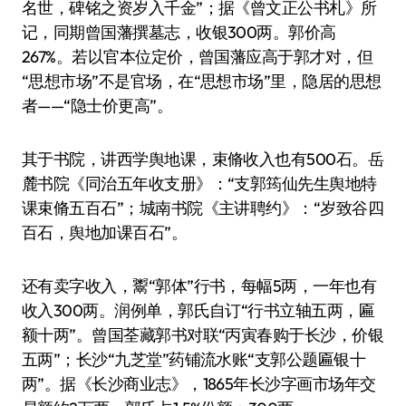
名世，碑铭之资岁入千金”；据《曾文正公书札》所
记，同期曾国藩撰墓志，收银300两。郭价高
267%。若以官本位定价，曾国藩应高于郭才对，但
“思想市场”不是官场，在“思想市场”里，隐居的思想
者——“隐士价更高”。
其于书院，讲西学舆地课，束脩收入也有500石。岳
麓书院《同治五年收支册》：“支郭筠仙先生舆地特
课束脩五百石”；城南书院《主讲聘约》：“岁致谷四
百石，舆地加课百石”。
还有卖字收入，鬻“郭体”行书，每幅5两，一年也有
收入300两。润例单，郭氏自订“行书立轴五两，匾
额十两”。曾国荃藏郭书对联“丙寅春购于长沙，价银
五两”；长沙“九芝堂”药铺流水账“支郭公题匾银十
两”。据《长沙商业志》，1865年长沙字画市场年交