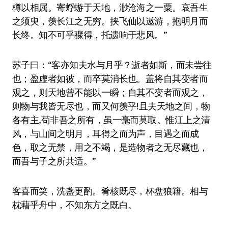
樽以相属。寄蜉蝣于天地，渺沧海之一粟。哀吾生
之须臾，羡长江之无穷。挟飞仙以遨游，抱明月而
长终。知不可乎骤得，托遗响于悲风。”
苏子曰：“客亦知夫水与月乎？逝者如斯，而未尝往
也；盈虚者如彼，而卒莫消长也。盖将自其变者而
观之，则天地曾不能以一瞬；自其不变者而观之，
则物与我皆无尽也，而又何羡乎!且夫天地之间，物
各有主,苟非吾之所有，虽一毫而莫取。惟江上之清
风，与山间之明月，耳得之而为声，目遇之而成
色，取之无禁，用之不竭，是造物者之无尽藏也，
而吾与子之所共适。”
客喜而笑，洗盏更酌。肴核既尽，杯盘狼籍。相与
枕藉乎舟中，不知东方之既白。