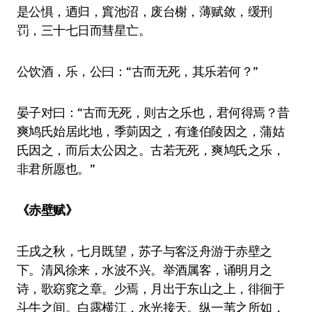
是公惧，迺归，窴池沼，废台榭，薄赋敛，缓刑
罚，三十七日而彗星亡。
公饮酒，乐，公曰：“古而无死，其乐若何？”
晏子对曰：“古而无死，则古之乐也，君何得焉？昔
爽鸠氏始居此地，季荝因之，有逢伯陵因之，蒲姑
氏因之，而后太公因之。古若无死，爽鸠氏之乐，
非君所愿也。”
《赤壁赋》
壬戌之秋，七月既望，苏子与客泛舟游于赤壁之
下。清风徐来，水波不兴。举酒属客，诵明月之
诗，歌窈窕之章。少焉，月出于东山之上，徘徊于
斗牛之间。白露横江，水光接天。纵一苇之所如，