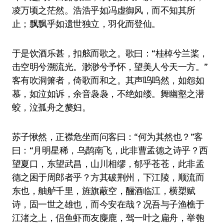
凌万顷之茫然。浩浩乎如冯虚御风，而不知其所
止；飘飘乎如遗世独立，羽化而登仙。
于是饮酒乐甚，扣舷而歌之。歌曰：“桂棹兮兰桨，
击空明兮溯流光。渺渺兮予怀，望美人兮天一方。”
客有吹洞箫者，倚歌而和之。其声呜呜然，如怨如
慕，如泣如诉，余音袅袅，不绝如缕。舞幽壑之潜
蛟，泣孤舟之嫠妇。
苏子愀然，正襟危坐而问客曰：“何为其然也？”客
曰：“月明星稀，乌鹊南飞，此非曹孟德之诗乎？西
望夏口，东望武昌，山川相缪，郁乎苍苍，此非孟
德之困于周郎者乎？方其破荆州，下江陵，顺流而
东也，舳舻千里，旌旗蔽空，酾酒临江，横槊赋
诗，固一世之雄也，而今安在哉？况吾与子渔樵于
江渚之上，侣鱼虾而友麋鹿，驾一叶之扁舟，举匏