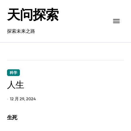
跳
天问探索
转
到
内
容
探索未来之路
科学
人生
12 月 29, 2024
生死