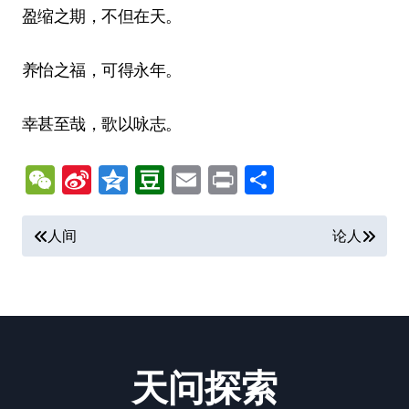
盈缩之期，不但在天。
养怡之福，可得永年。
幸甚至哉，歌以咏志。
WeChat
Sina
Qzone
Douban
Email
Print
分
Weibo
享
文
人间
论人
章
导
航
天问探索