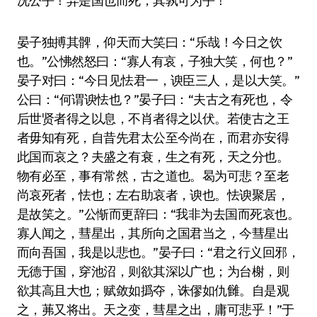
况公乎！弃是国也而死，其孰可为乎！”
晏子独搏其髀，仰天而大笑曰：“乐哉！今日之饮
也。”公怫然怒曰：“寡人有哀，子独大笑，何也？”
晏子对曰：“今日见怯君一，谀臣三人，是以大笑。”
公曰：“何谓谀怯也？”晏子曰：“夫古之有死也，令
后世贤者得之以息，不肖者得之以伏。若使古之王
者毋知有死，自昔先君太公至今尚在，而君亦安得
此国而哀之？夫盛之有衰，生之有死，天之分也。
物有必至，事有常然，古之道也。曷为可悲？至老
尚哀死者，怯也；左右助哀者，谀也。怯谀聚居，
是故笑之。”公惭而更辞曰：“我非为去国而死哀也。
寡人闻之，彗星出，其所向之国君当之，今彗星出
而向吾国，我是以悲也。”晏子曰：“君之行义回邪，
无德于国，穿池沼，则欲其深以广也；为台榭，则
欲其高且大也；赋敛如撝夺，诛僇如仇雠。自是观
之，茀又将出。天之变，彗星之出，庸可悲乎！”于